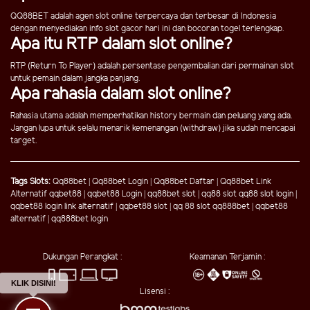
QQ88BET adalah agen slot online terpercaya dan terbesar di Indonesia
dengan menyediakan info slot gacor hari ini dan bocoran togel terlengkap.
Apa itu RTP dalam slot online?
RTP (Return To Player) adalah persentase pengembalian dari permainan slot
untuk pemain dalam jangka panjang.
Apa rahasia dalam slot online?
Rahasia utama adalah memperhatikan history bermain dan peluang yang ada.
Jangan lupa untuk selalu menarik kemenangan (withdraw) jika sudah mencapai
target.
Tags Slots:
Qq88bet
|
Qq88bet Login
|
Qq88bet Daftar
|
Qq88bet Link
Alternatif
qqbet88
|
qqbet88 Login
|
qq88bet slot
|
qq88 slot
qq88 slot login
|
qqbet88 login link alternatif
|
qqbet88 slot
|
qq 88 slot
qq888bet
|
qqbet88
alternatif
|
qq888bet login
Dukungan Perangkat :
Keamanan Terjamin :
KLIK DISINI!
Lisensi :