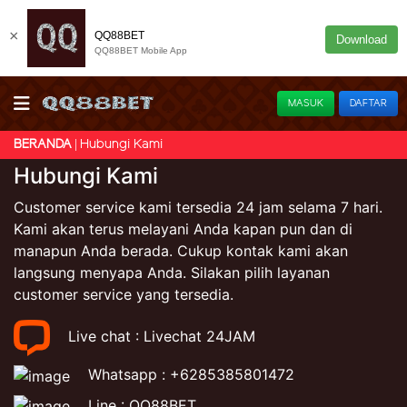
×
QQ88BET
Download
QQ88BET Mobile App
MASUK
DAFTAR
Hubungi Kami
BERANDA
Hubungi Kami
Customer service kami tersedia 24 jam selama 7 hari.
Kami akan terus melayani Anda kapan pun dan di
manapun Anda berada. Cukup kontak kami akan
langsung menyapa Anda. Silakan pilih layanan
customer service yang tersedia.
Live chat : Livechat 24JAM
Whatsapp : +6285385801472
Line : QQ88BET