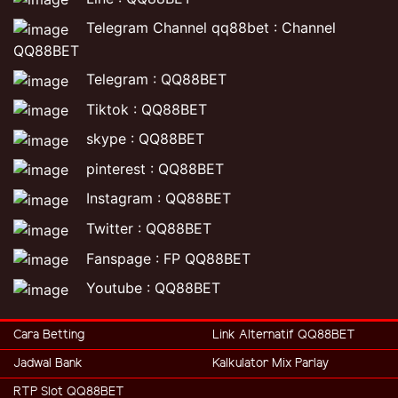
Telegram Channel qq88bet : Channel
QQ88BET
Telegram : QQ88BET
Tiktok : QQ88BET
skype : QQ88BET
pinterest : QQ88BET
Instagram : QQ88BET
Twitter : QQ88BET
Fanspage : FP QQ88BET
Youtube : QQ88BET
Cara Betting
Link Alternatif QQ88BET
Jadwal Bank
Kalkulator Mix Parlay
RTP Slot QQ88BET