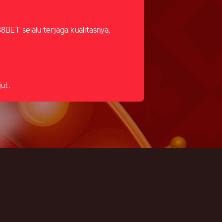
8BET selalu terjaga kualitasnya,
ut.