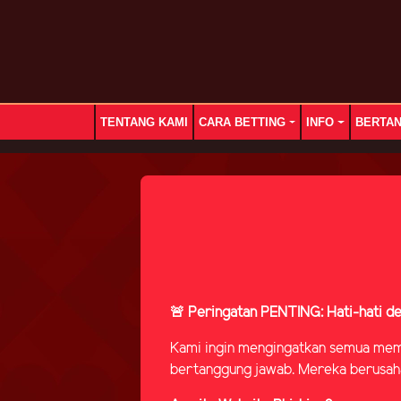
TENTANG KAMI
CARA BETTING
INFO
BERTA
🚨 Peringatan PENTING: Hati-hati d
Kami ingin mengingatkan semua me
bertanggung jawab. Mereka berusa