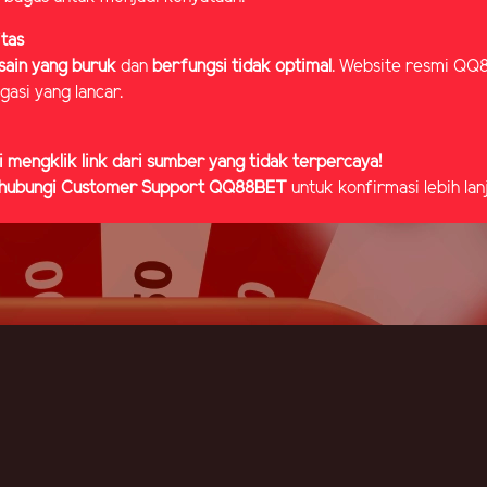
itas
sain yang buruk
dan
berfungsi tidak optimal
. Website resmi QQ8
gasi yang lancar.
 mengklik link dari sumber yang tidak terpercaya!
hubungi Customer Support QQ88BET
untuk konfirmasi lebih lanj