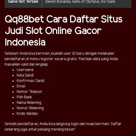
Game Slot Terbaik
Sweet Bonanza, Gate of Olympus, Koi Gate
Qq88bet Cara Daftar Situs
Judi Slot Online Gacor
Indonesia
Sebelum Anda bisa bermain, buatlah user ID baru dengan melakukan
pendaftaran di menu register secara gratis. Pastikan data yang Anda
masukkan valid dan lengkap.
Username
Kata Sandi
Konfirmasi Sandi
Email
Nomor Telepon
Pilih Bank
Nama Rekening
Nomor Rekening
Kode Validasi
Setelah pendaftaran, Anda bisa langsung login dan mulai bermain. Daftar
sekarang juga untuk peluang menang besar!