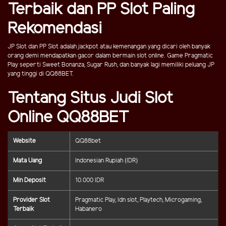
Terbaik dan PP Slot Paling
Rekomendasi
JP Slot dan PP Slot adalah jackpot atau kemenangan yang dicari oleh banyak
orang demi mendapatkan gacor dalam bermain slot online. Game Pragmatic
Play seperti Sweet Bonanza, Sugar Rush, dan banyak lagi memiliki peluang JP
yang tinggi di QQ88BET.
Tentang Situs Judi Slot
Online QQ88BET
Website
QQ88bet
Mata Uang
Indonesian Rupiah (IDR)
Min Deposit
10.000 IDR
Provider Slot
Pragmatic Play, Idn slot, Playtech, Microgaming,
Terbaik
Habanero