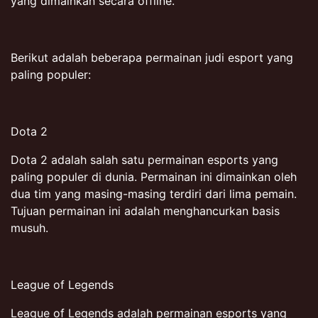
yang dimainkan secara offline.
Berikut adalah beberapa permainan judi esport yang
paling populer:
Dota 2
Dota 2 adalah salah satu permainan esports yang
paling populer di dunia. Permainan ini dimainkan oleh
dua tim yang masing-masing terdiri dari lima pemain.
Tujuan permainan ini adalah menghancurkan basis
musuh.
League of Legends
League of Legends adalah permainan esports yang