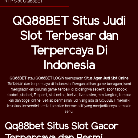
RTP Slot QQ88BET
QQ88BET Situs Judi
Slot Terbesar dan
Terpercaya Di
Indonesia
QQ88BET
atau
QQ88BET LOGIN
merupakan
Situs Agen Judi Slot Online
Terbesar
dan terpercaya di Indonesia. Dengan pilihan game beragam, kami
menghadirkan puluhan game terbaik di bidangnya seperti sportsbook,
sbobet, ubobet, E-sport, slot online, idnlive, live casino, mm tangkas, tembak
ikan dan togel online. Setiap permainan judi yang ada di QQ88BET memiliki
keunikan tersendiri serta tampilan bervariatif yang menjadikannya semakin
seru.
Qq88bet Situs Slot Gacor