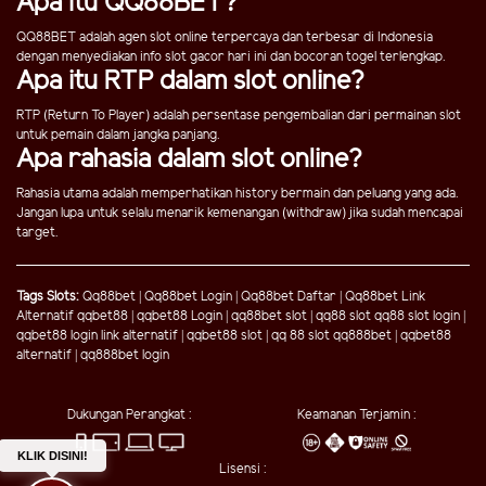
Apa Itu QQ88BET?
QQ88BET adalah agen slot online terpercaya dan terbesar di Indonesia
dengan menyediakan info slot gacor hari ini dan bocoran togel terlengkap.
Apa itu RTP dalam slot online?
RTP (Return To Player) adalah persentase pengembalian dari permainan slot
untuk pemain dalam jangka panjang.
Apa rahasia dalam slot online?
Rahasia utama adalah memperhatikan history bermain dan peluang yang ada.
Jangan lupa untuk selalu menarik kemenangan (withdraw) jika sudah mencapai
target.
Tags Slots:
Qq88bet
|
Qq88bet Login
|
Qq88bet Daftar
|
Qq88bet Link
Alternatif
qqbet88
|
qqbet88 Login
|
qq88bet slot
|
qq88 slot
qq88 slot login
|
qqbet88 login link alternatif
|
qqbet88 slot
|
qq 88 slot
qq888bet
|
qqbet88
alternatif
|
qq888bet login
Dukungan Perangkat :
Keamanan Terjamin :
KLIK DISINI!
Lisensi :