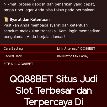
Nikmati proses deposit dan penarikan yang cepat,
tanpa ribet, agar Anda bisa fokus pada permainan!
📜
Syarat dan Ketentuan
Pastikan Anda membaca syarat dan ketentuan
sebelum melakukan transaksi. Kami ingin memastikan
pengalaman Anda berjalan lancar!
Cara Betting
Link Alternatif QQ88BET
Jadwal Bank
Kalkulator Mix Parlay
RTP Slot QQ88BET
QQ88BET Situs Judi
Slot Terbesar dan
Terpercaya Di