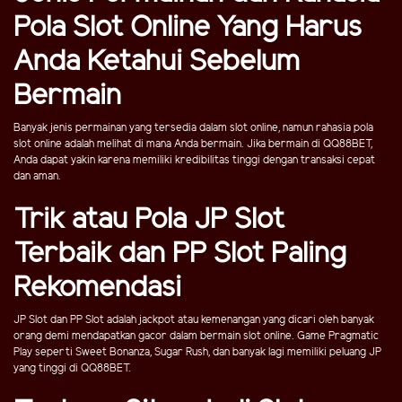
Pola Slot Online Yang Harus
Anda Ketahui Sebelum
Bermain
Banyak jenis permainan yang tersedia dalam slot online, namun rahasia pola
slot online adalah melihat di mana Anda bermain. Jika bermain di QQ88BET,
Anda dapat yakin karena memiliki kredibilitas tinggi dengan transaksi cepat
dan aman.
Trik atau Pola JP Slot
Terbaik dan PP Slot Paling
Rekomendasi
JP Slot dan PP Slot adalah jackpot atau kemenangan yang dicari oleh banyak
orang demi mendapatkan gacor dalam bermain slot online. Game Pragmatic
Play seperti Sweet Bonanza, Sugar Rush, dan banyak lagi memiliki peluang JP
yang tinggi di QQ88BET.